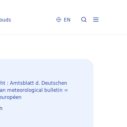
louds
EN
ht : Amtsblatt d. Deutschen
n meteorological bulletin =
 européen
en