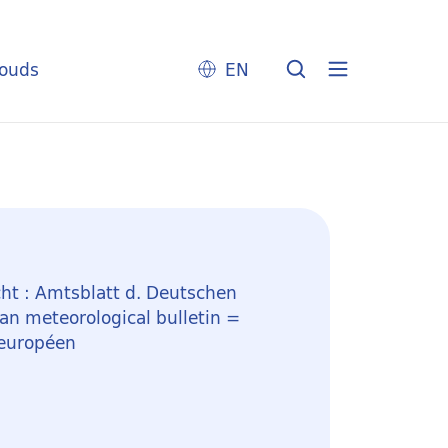
louds
EN
ht : Amtsblatt d. Deutschen
n meteorological bulletin =
 européen