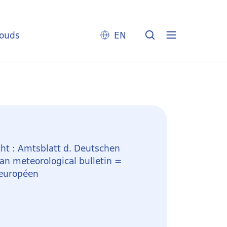
louds
EN
ht : Amtsblatt d. Deutschen
n meteorological bulletin =
 européen