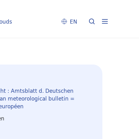
louds
EN
ht : Amtsblatt d. Deutschen
n meteorological bulletin =
 européen
en