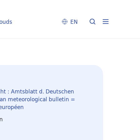
louds
EN
ht : Amtsblatt d. Deutschen
n meteorological bulletin =
 européen
en