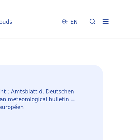
louds
EN
ht : Amtsblatt d. Deutschen
n meteorological bulletin =
 européen