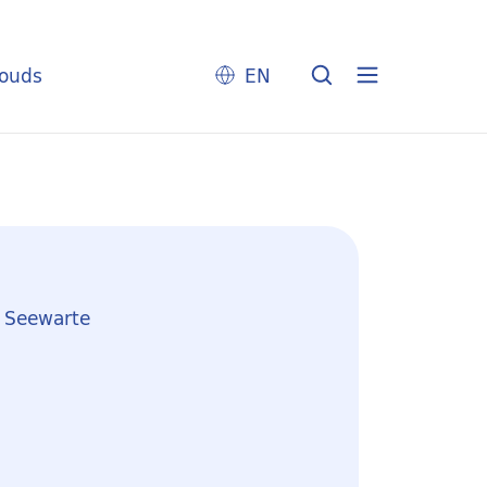
louds
EN
e Seewarte