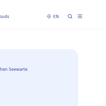
louds
EN
chen Seewarte