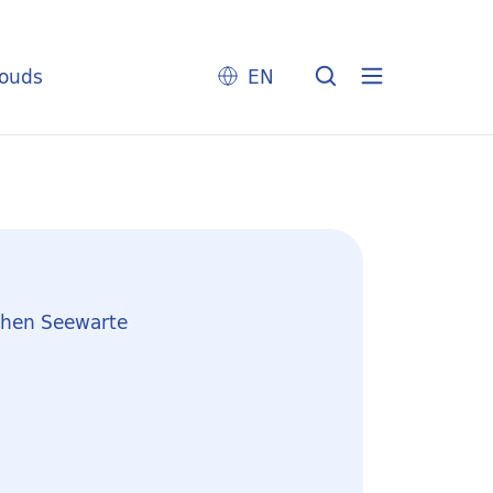
louds
EN
chen Seewarte