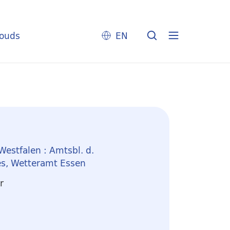
louds
EN
Westfalen : Amtsbl. d.
s, Wetteramt Essen
r