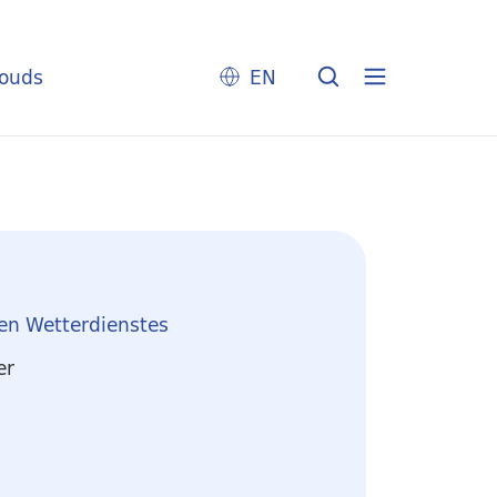
louds
EN
en Wetterdienstes
er