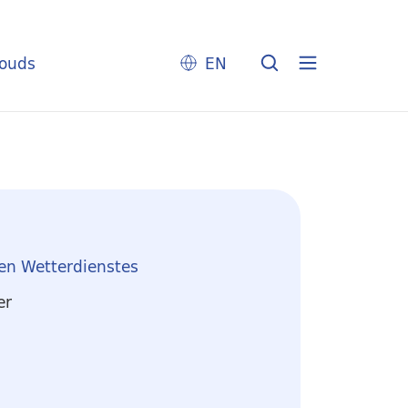
louds
EN
en Wetterdienstes
er