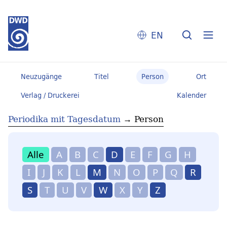
EN
Neuzugänge
Titel
Person
Ort
Verlag / Druckerei
Kalender
Periodika mit Tagesdatum
→
Person
Alle
A
B
C
D
E
F
G
H
I
J
K
L
M
N
O
P
Q
R
S
T
U
V
W
X
Y
Z