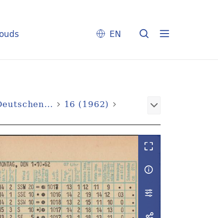
louds
EN
eutschen...
16 (1962)