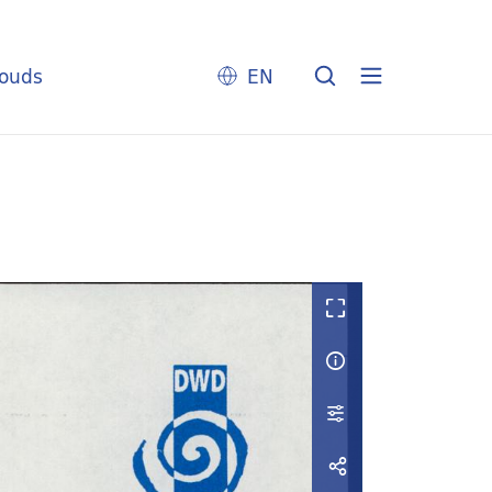
louds
EN