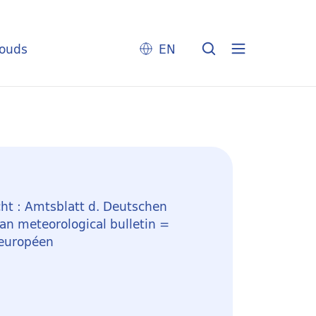
louds
EN
ht : Amtsblatt d. Deutschen
n meteorological bulletin =
 européen