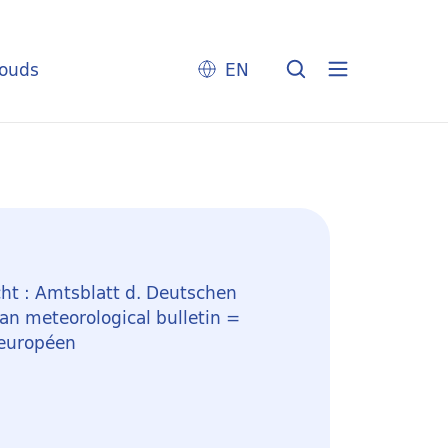
louds
EN
ht : Amtsblatt d. Deutschen
n meteorological bulletin =
 européen