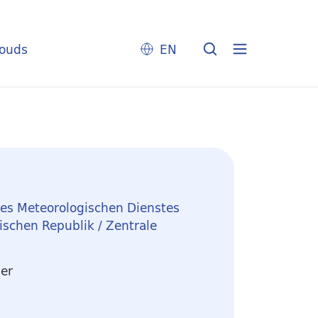
louds
EN
des Meteorologischen Dienstes
schen Republik / Zentrale
er