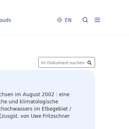
louds
EN
achsen im August 2002
:
eine
che und klimatologische
thochwassers im Elbegebiet
/
[zusgst. von Uwe Fritzschner