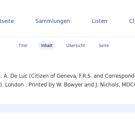
tseite
Sammlungen
Listen
C
Titel
Inhalt
Übersicht
Seite
 A. De Luc (Citizen of Geneva, F.R.S. and Correspon
r). London : Printed by W. Bowyer and J. Nichols, MD