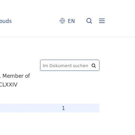
louds
EN
d. Member of
CCLXXIV
1