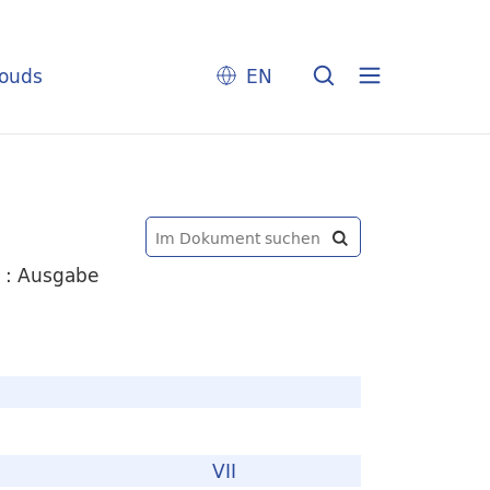
louds
EN
s : Ausgabe
VII