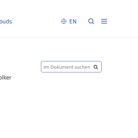
louds
EN
olker