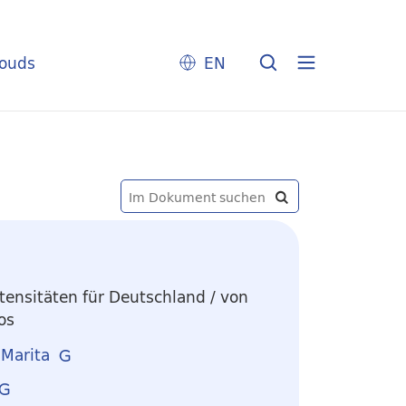
louds
EN
ensitäten für Deutschland
/ von
os
 Marita