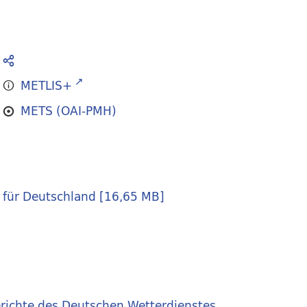
METLIS+
METS (OAI-PMH)
 für Deutschland
[
16,65 MB
]
richte des Deutschen Wetterdienstes