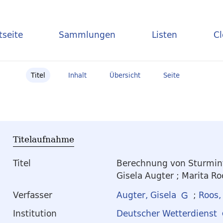
tseite
Sammlungen
Listen
C
Titel
Inhalt
Übersicht
Seite
Titelaufnahme
Titel
Berechnung von Sturmint
Gisela Augter ; Marita Ro
Verfasser
Augter, Gisela
;
Roos,
Institution
Deutscher Wetterdienst