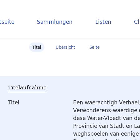
tseite
Sammlungen
Listen
C
Titel
Übersicht
Seite
Titelaufnahme
Titel
Een waerachtigh Verhael
Verwonderens-waerdige e
dese Water-Vloedt van d
Provincie van Stadt en L
weghspoelen van eenige 