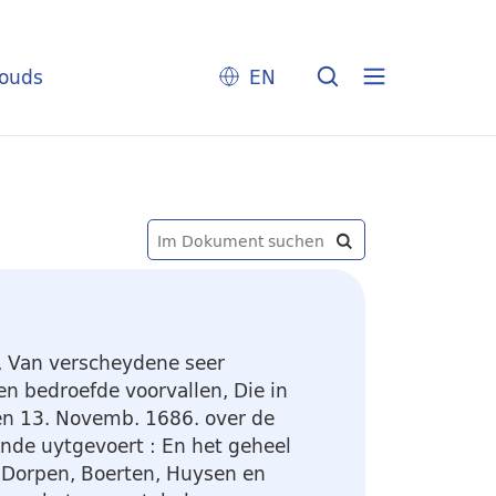
louds
EN
, Van verscheydene seer
n bedroefde voorvallen, Die in
en 13. Novemb. 1686. over de
ande uytgevoert
:
En het geheel
Dorpen, Boerten, Huysen en