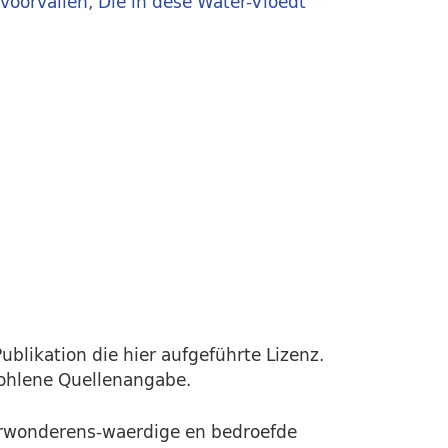
oorvallen, Die in dese Water-Vloedt
ublikation die hier aufgeführte Lizenz.
fohlene Quellenangabe.
erwonderens-waerdige en bedroefde