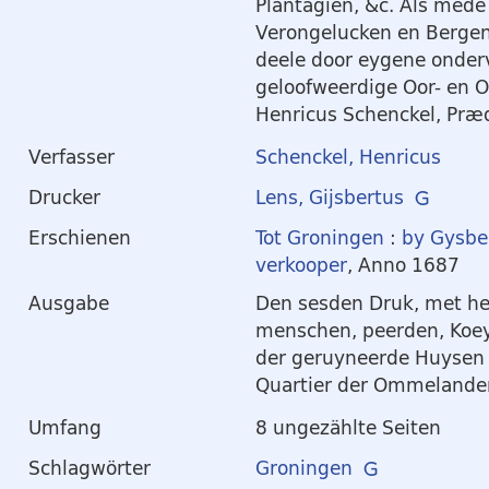
Plantagien, &c. Als mede
Verongelucken en Bergen
deele door eygene onderv
geloofweerdige Oor- en 
Henricus Schenckel, Præd
Verfasser
Schenckel, Henricus
Drucker
Lens, Gijsbertus
Erschienen
Tot Groningen
:
by Gysbe
verkooper
, Anno 1687
Ausgabe
Den sesden Druk, met he
menschen, peerden, Koey
der geruyneerde Huysen 
Quartier der Ommelande
Umfang
8 ungezählte Seiten
Schlagwörter
Groningen