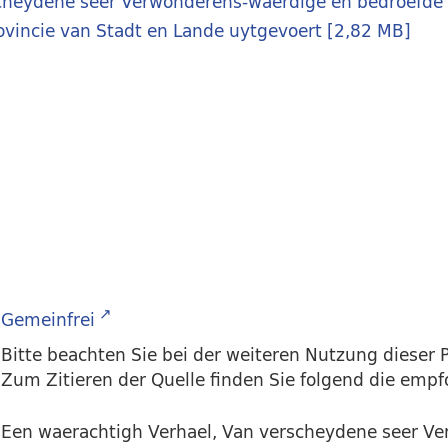
cheydene seer Verwonderens-waerdige en bedroefde v
ovincie van Stadt en Lande uytgevoert
[
2,82 MB
]
Gemeinfrei
Bitte beachten Sie bei der weiteren Nutzung dieser P
Zum Zitieren der Quelle finden Sie folgend die emp
Een waerachtigh Verhael, Van verscheydene seer V