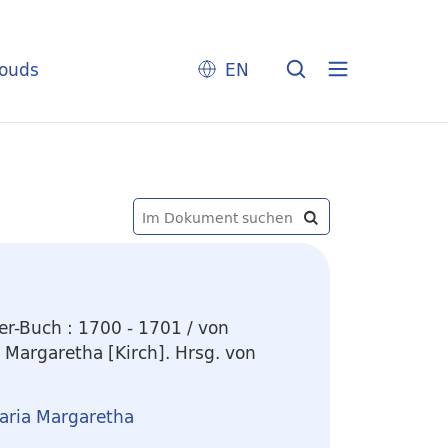
louds
EN
ter-Buch
:
1700 - 1701
/ von
 Margaretha [Kirch]. Hrsg. von
Maria Margaretha