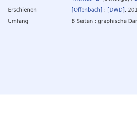
Erschienen
[Offenbach]
:
[DWD]
, 20
Umfang
8 Seiten : graphische Da