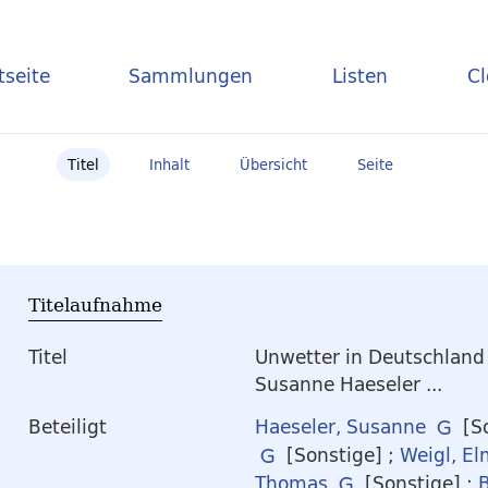
tseite
Sammlungen
Listen
C
Titel
Inhalt
Übersicht
Seite
Titelaufnahme
Titel
Unwetter in Deutschland
Susanne Haeseler ...
Beteiligt
Haeseler, Susanne
[So
[Sonstige]
;
Weigl, El
Thomas
[Sonstige]
;
B