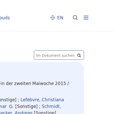
louds
EN
 in der zweiten Maiwoche 2015
/
nstige]
;
Lefebvre, Christiana
mar
[Sonstige]
;
Schmidt,
ecker, Andreas
[Sonstige]