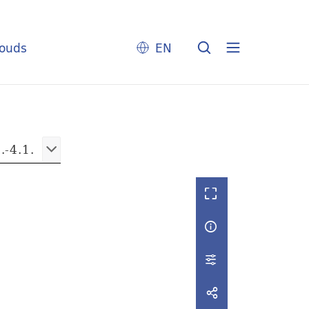
louds
EN
.-4.1.