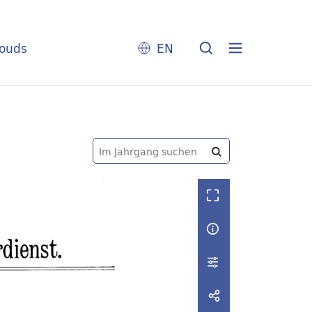
louds
EN