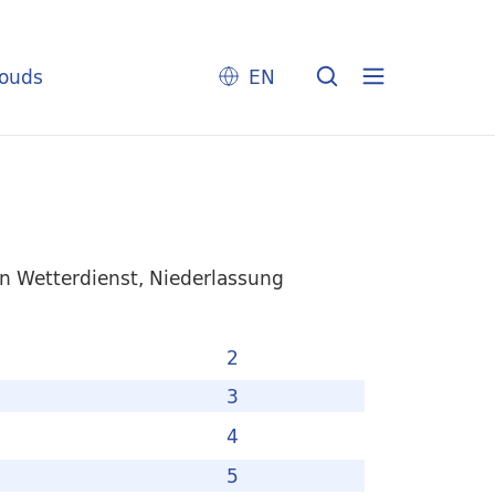
louds
EN
 Wetterdienst, Niederlassung
2
3
4
5