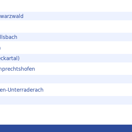
hwarzwald
llsbach
m
ckartal)
mprechtshofen
fen-Unterraderach