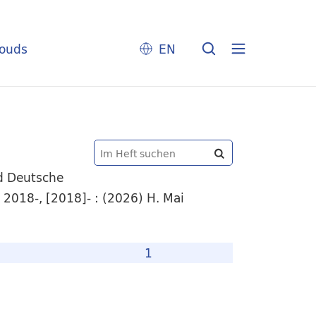
louds
EN
nd Deutsche
 2018-, [2018]- : (2026) H. Mai
1