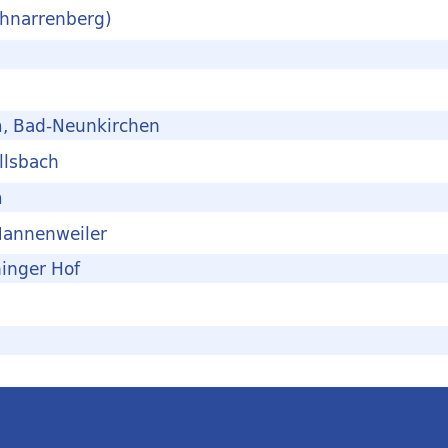
chnarrenberg)
, Bad-Neunkirchen
llsbach
m
Mannenweiler
inger Hof