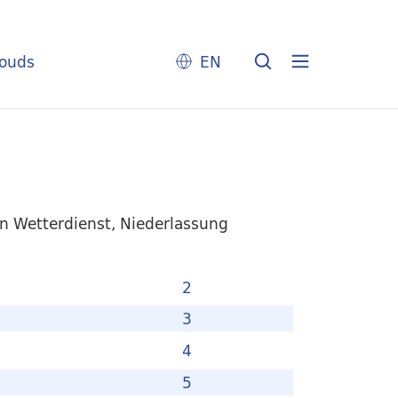
louds
EN
 Wetterdienst, Niederlassung
2
3
4
5