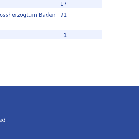
17
Grossherzogtum Baden
91
1
ed