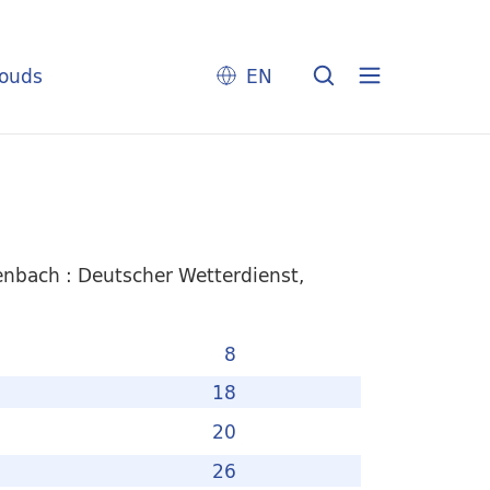
louds
EN
enbach : Deutscher Wetterdienst,
8
18
20
26