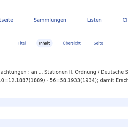
tseite
Sammlungen
Listen
C
Titel
Inhalt
Übersicht
Seite
chtungen : an ... Stationen II. Ordnung / Deutsche 
, 10=12.1887(1889) - 56=58.1933(1934); damit Ersch