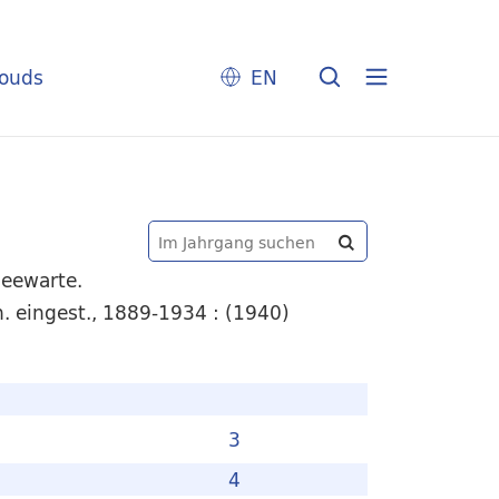
louds
EN
Seewarte.
. eingest., 1889-1934 : (1940)
3
4