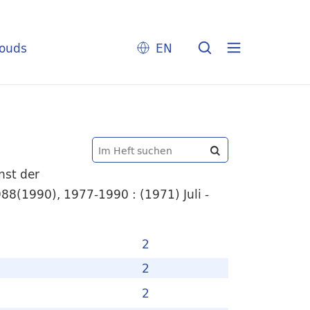
louds
EN
nst der
88(1990), 1977-1990 : (1971) Juli -
2
2
2