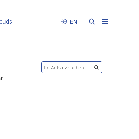
louds
EN
er