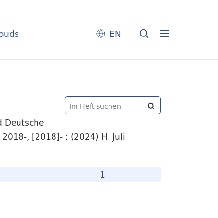
louds
EN
nd Deutsche
2018-, [2018]- : (2024) H. Juli
1