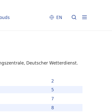
louds
EN
ungszentrale, Deutscher Wetterdienst.
2
5
7
8