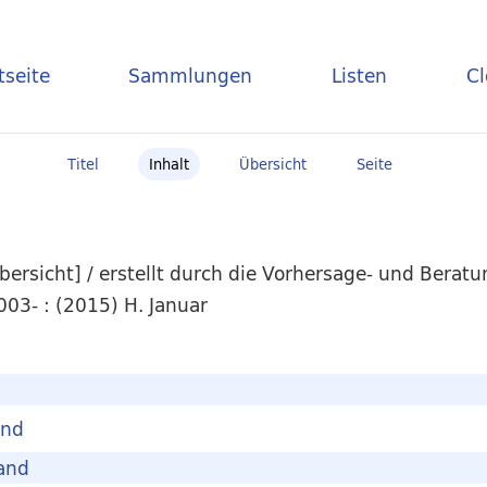
tseite
Sammlungen
Listen
C
Titel
Inhalt
Übersicht
Seite
ersicht] / erstellt durch die Vorhersage- und Berat
03- : (2015) H. Januar
and
and