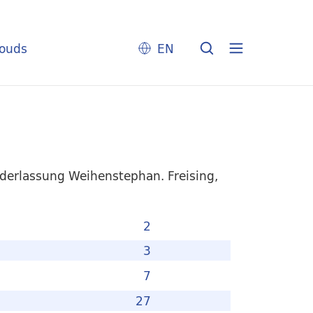
louds
EN
derlassung Weihenstephan. Freising,
2
3
7
27