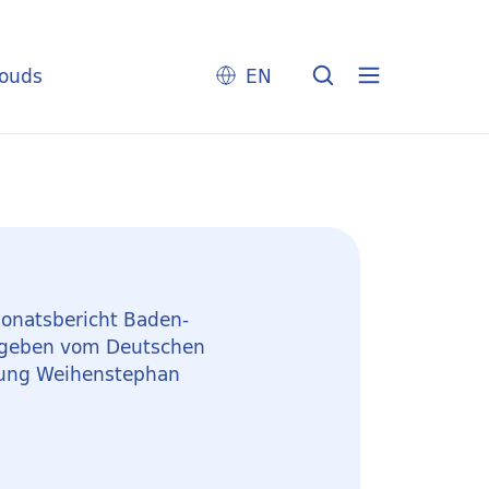
louds
EN
onatsbericht Baden-
egeben vom Deutschen
sung Weihenstephan