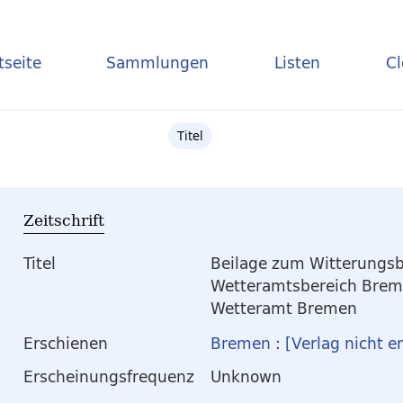
tseite
Sammlungen
Listen
C
Titel
Zeitschrift
Titel
Beilage zum Witterungsbe
Wetteramtsbereich Bre
Wetteramt Bremen
Erschienen
Bremen
:
[Verlag nicht e
Erscheinungsfrequenz
Unknown