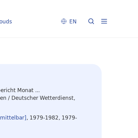
louds
EN
richt Monat ...
men
/ Deutscher Wetterdienst,
rmittelbar]
, 1979-1982, 1979-