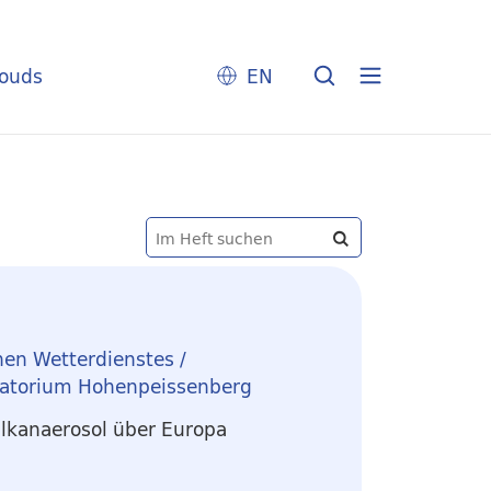
louds
EN
hen Wetterdienstes /
vatorium Hohenpeissenberg
ulkanaerosol über Europa