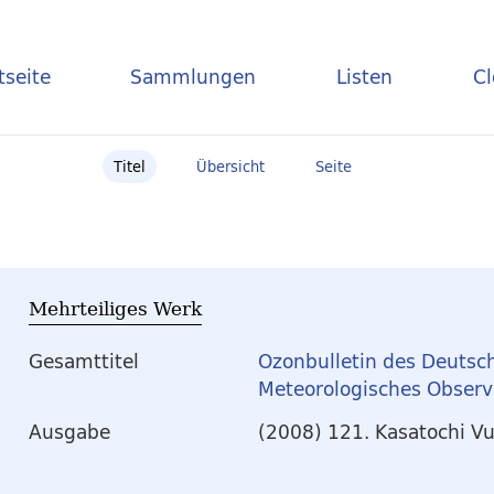
tseite
Sammlungen
Listen
C
Titel
Übersicht
Seite
Mehrteiliges Werk
Gesamttitel
Ozonbulletin des Deutsc
Meteorologisches Obser
Ausgabe
(2008) 121. Kasatochi V