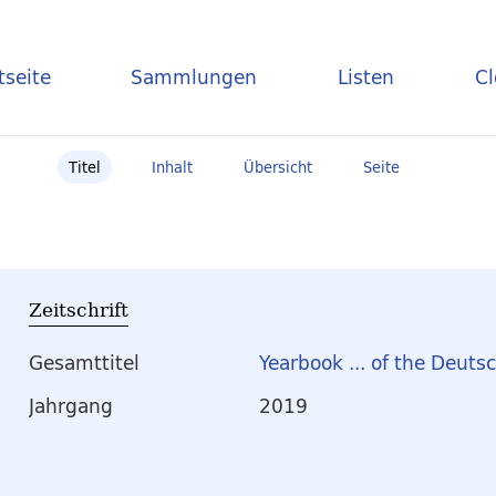
tseite
Sammlungen
Listen
C
Titel
Inhalt
Übersicht
Seite
Zeitschrift
Gesamttitel
Yearbook ... of the Deuts
Jahrgang
2019