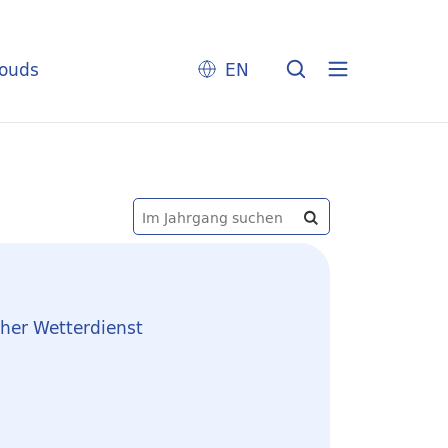
louds
EN
cher Wetterdienst