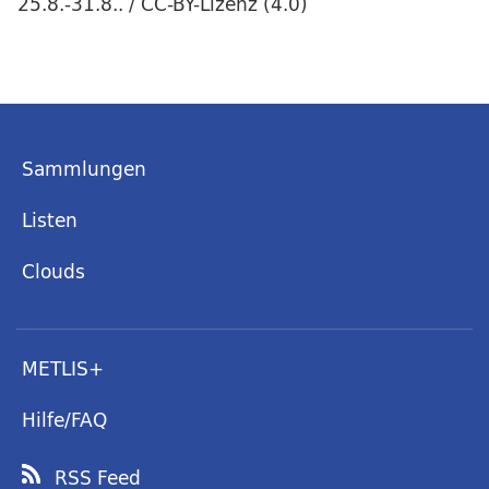
25.8.-31.8.. / CC-BY-Lizenz (4.0)
Sammlungen
Listen
Clouds
METLIS+
Hilfe/FAQ
RSS Feed