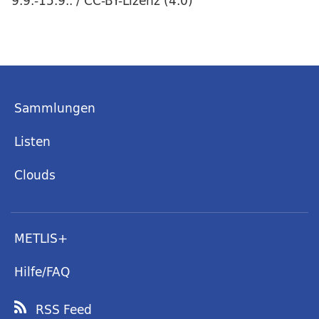
9.9.-15.9.. / CC-BY-Lizenz (4.0)
Sammlungen
Listen
Clouds
METLIS+
Hilfe/FAQ
RSS Feed