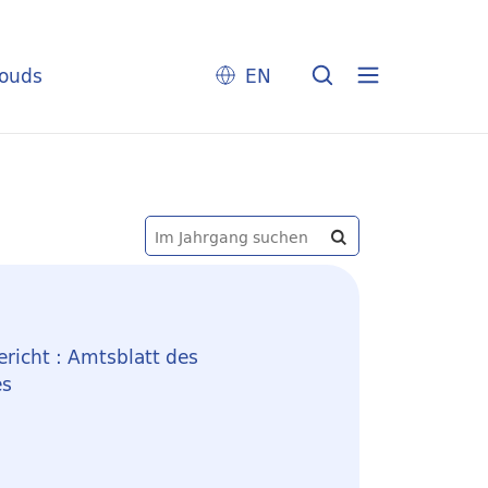
louds
EN
richt : Amtsblatt des
es