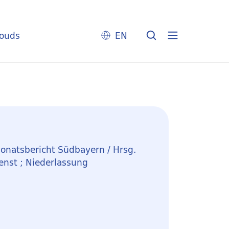
louds
EN
onatsbericht Südbayern / Hrsg.
nst ; Niederlassung