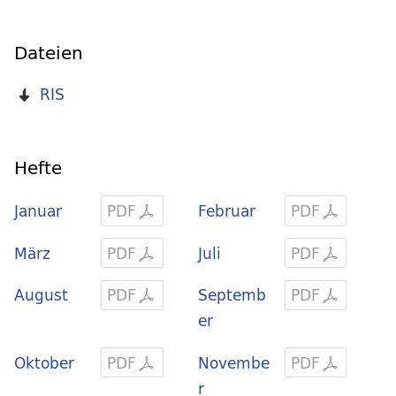
Dateien
RIS
Hefte
Januar
PDF
Februar
PDF
März
PDF
Juli
PDF
August
PDF
Septemb
PDF
er
Oktober
PDF
Novembe
PDF
r