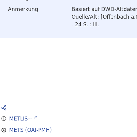
Anmerkung
Basiert auf DWD-Altdaten
Quelle/Alt: [Offenbach a.
- 24 S. : Ill.
METLIS+
METS (OAI-PMH)