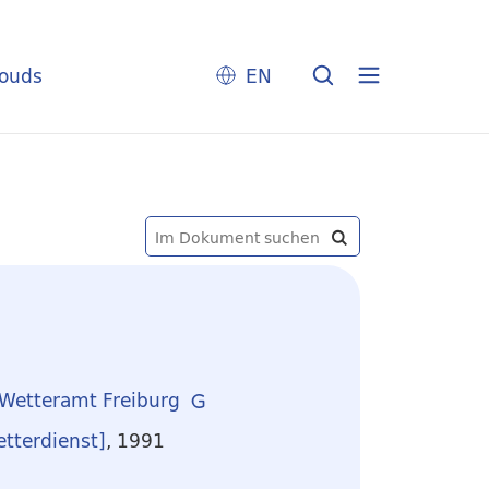
louds
EN
 Wetteramt Freiburg
etterdienst]
, 1991