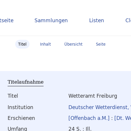
tseite
Sammlungen
Listen
C
Titel
Inhalt
Übersicht
Seite
Titelaufnahme
Titel
Wetteramt Freiburg
Institution
Deutscher Wetterdienst,
Erschienen
[Offenbach a.M.]
:
[Dt. W
Umfang
24 S. : Ill.