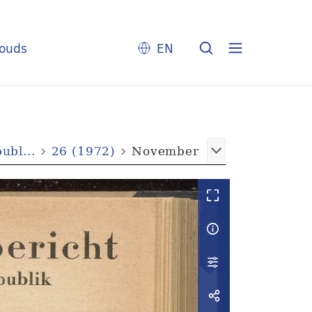
louds
EN
ubl...
26 (1972)
November